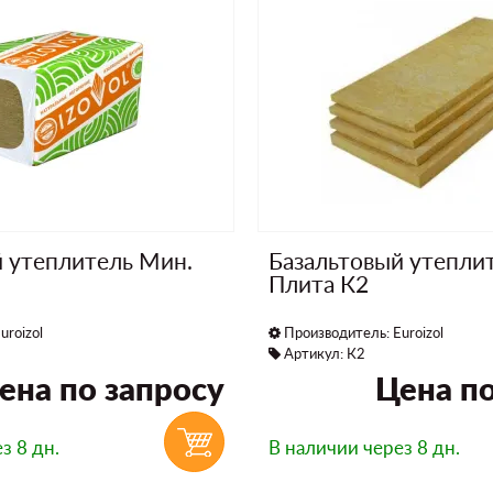
й утеплитель Мин.
Базальтовый утепли
Плита К2
uroizol
Производитель:
Euroizol
Артикул: К2
ена по запросу
Цена по
з 8 дн.
В наличии
через 8 дн.