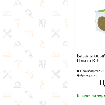
Базальтовы
Плита К3
Производитель:
E
Артикул: К3
Ц
В наличии
чере