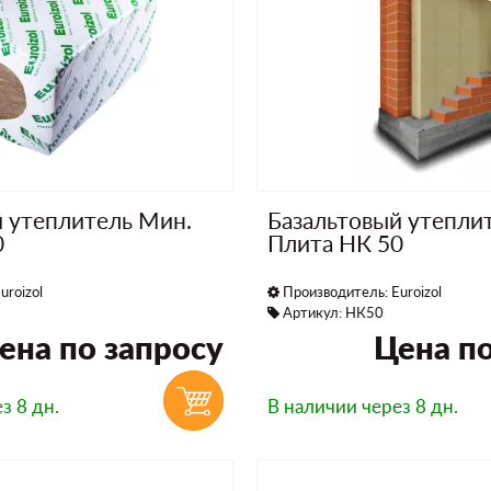
й утеплитель Мин.
Базальтовый утепли
0
Плита НК 50
uroizol
Производитель:
Euroizol
Артикул: НК50
ена по запросу
Цена по
з 8 дн.
В наличии
через 8 дн.