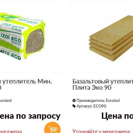
й утеплитель Мин.
Базальтовый утепли
0
Плита Эко 90
uroizol
Производитель:
Euroizol
Артикул: ECO90
ена по запросу
Цена по
енеджера
Уточняйте у менеджера