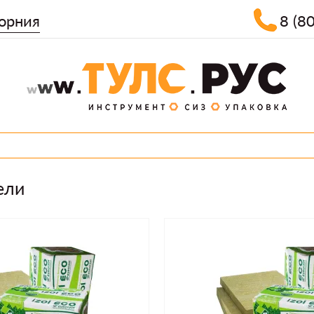
орния
8 (8
ели