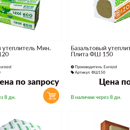
й утеплитель Мин.
Базальтовый утепли
120
Плита ФШ 150
uroizol
Производитель:
Euroizol
0
Артикул: ФШ150
ена по запросу
Цена по
з 8 дн.
В наличии
через 8 дн.