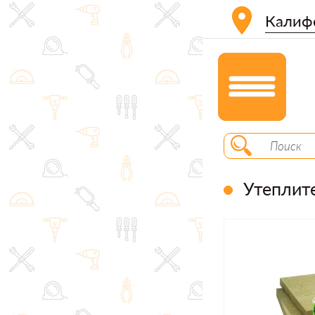
Калиф
Утеплит