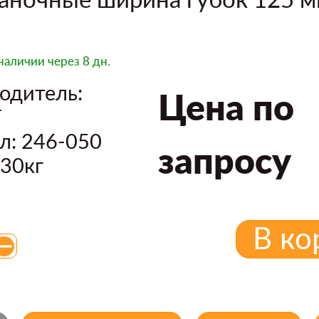
наличии
через 8 дн.
одитель:
Цена по
Т
л: 246-050
запросу
,30кг
В ко