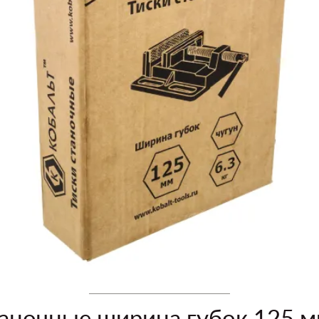
аночные ширина губок 125 мм,