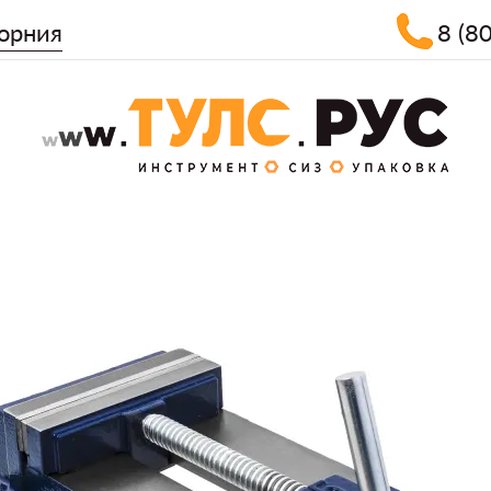
орния
8 (8